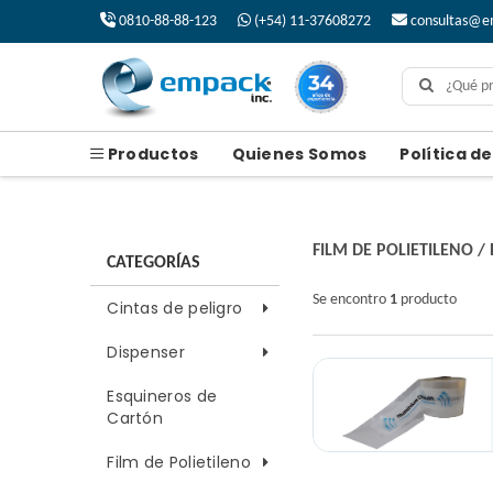
0810-88-88-123
(+54) 11-37608272
consultas@e
Productos
Quienes Somos
Política d
FILM DE POLIETILENO
/
CATEGORÍAS
Se encontro
1
producto
Cintas de peligro
Dispenser
Esquineros de
Cartón
Film de Polietileno