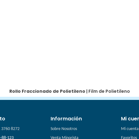
Rollo Fraccionado de Polietileno
|
Film de Polietileno
to
Información
Mi cue
1 3760 8272
Sobre Nosotros
Mi cuenta
-88-123
Venta Minorista
Favoritos